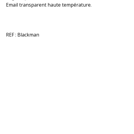
Email transparent haute température.
REF : Blackman
© 2020 - Tous droits réservés
Conditions générales de vente