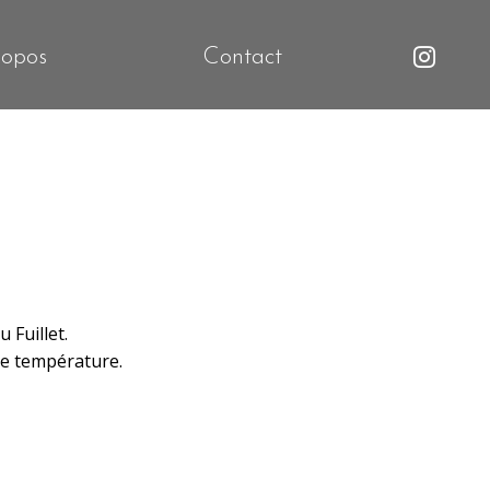
ropos
Contact
 Fuillet.
te température.