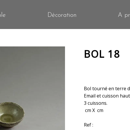
ble
Décoration
A p
BOL 18
Bol tourné en terre du
Email et cuisson hau
3 cuissons.
cm X cm
Ref :